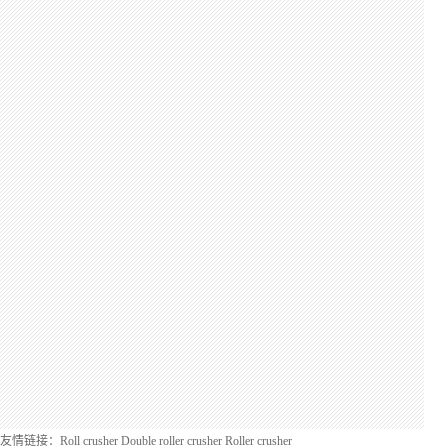
友情链接：
Roll crusher
Double roller crusher
Roller crusher