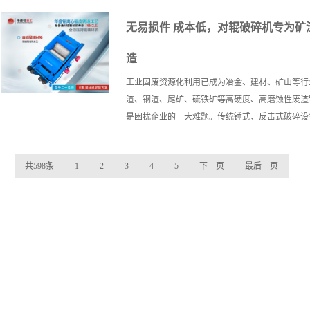
无易损件 成本低，对辊破碎机专为矿
造
工业固废资源化利用已成为冶金、建材、矿山等行
渣、钢渣、尾矿、硫铁矿等高硬度、高磨蚀性废渣
是困扰企业的一大难题。传统锤式、反击式破碎设备因频
共598条
1
2
3
4
5
下一页
最后一页