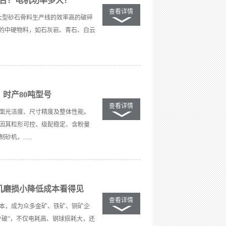
一台？电机功率多大？
查看详情
大型砂石骨料生产线的效率高的破碎
之间的中硬物料，如石灰岩、青石、白云
时产80吨型号
查看详情
面光洁度、尺寸精度及整体性能。
因其粒形可控、级配稳定、含粉量
，......
机磨损小降低成本看得见
查看详情
本，成为众多金矿、铁矿、铜矿企
少破”，不仅电耗高、钢球损耗大，还