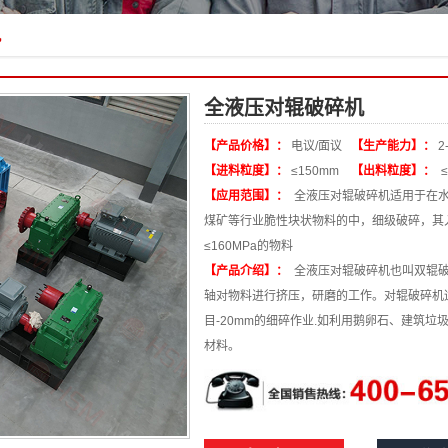
机
全液压对辊破碎机
【产品价格】：
电议/面议
【生产能力】：
2
【进料粒度】：
≤150mm
【出料粒度】：
≤
【应用范围】：
全液压对辊破碎机适用于在水
煤矿等行业脆性块状物料的中，细级破碎，其
≤160MPa的物料
【产品介绍】：
全液压对辊破碎机也叫双辊破
轴对物料进行挤压，研磨的工作。对辊破碎机适
目-20mm的细碎作业.如利用鹅卵石、建筑垃
材料。