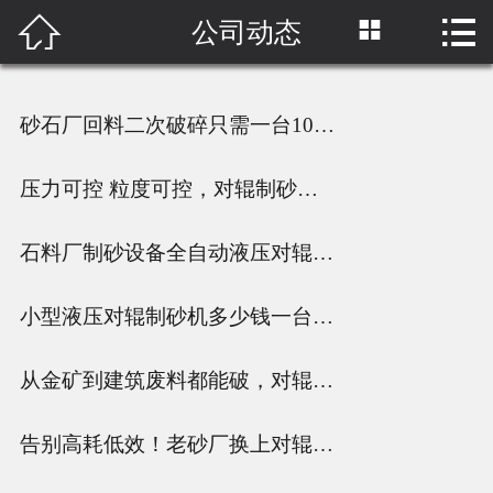



公司动态
首页

关于我们
砂石厂回料二次破碎只需一台1010型全自动对辊制砂机
产品中心
压力可控 粒度可控，对辊制砂机从进料到出料粒度的稳定之道
工程案例
石料厂制砂设备全自动液压对辊制砂机，一机多用省成本
新闻中心
小型液压对辊制砂机多少钱一台？处理硬岩的效果如何？
网络营销
原料视频
从金矿到建筑废料都能破，对辊制砂机机如何让砂石厂降本增效？
联系我们
告别高耗低效！老砂厂换上对辊制砂机机高成砂率一步到位