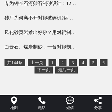
专为钾长石河卵石制砂设计：1210型对辊制砂机耐用可靠 出料可控
砖厂为何离不开对辊破碎机?运行成本低 维护方便
风化砂页岩难出好砂？用对辊制砂机，成品率高还不跑粗
白云石、煤炭制砂，一台对辊制砂机能否多用？多少钱一台？
共144条
上一页
1
2
3
4
5
6
下一页
最后一页




地图
电话
短信
分享