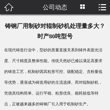



公司动态
首页

关于我们
铸钢厂用制砂对辊制砂机处理量多大？
产品中心
时产80吨型号
工程案例
在现代铸造行业中，型砂的质量直接关系到铸件表面光洁
新闻中心
度、尺寸精度及整体性能。传统天然砂已难以满足高要求
网络营销
的铸造工艺，机制砂因其粒形可控、级配稳定、含粉量低
等优势，逐渐成为铸造用砂的主流选择。而对辊制砂机，
原料视频
凭借其结构简单、运行平稳、粒形优良、能耗较低等特
联系我们
点，正被越来越多的铸钢厂引入用于机制砂生产。