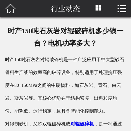



行业动态
首页

关于我们
时产150吨石灰岩对辊破碎机多少钱一
产品中心
台？电机功率多大？
工程案例
时产150吨石灰岩对辊破碎机是一种广泛应用于中大型砂石
新闻中心
骨料生产线的效率高的破碎设备，特别适用于处理抗压强
网络营销
度在80–150MPa之间的中硬物料，如石灰岩、青石、白云
岩、凝灰岩等。其核心优势在于结构紧凑、出料粒度均
原料视频
匀、能耗低、运行稳定，且具备智能化控制能力。
联系我们
对辊制砂机，又称双辊破碎机或
对辊破碎机
，是一种通过