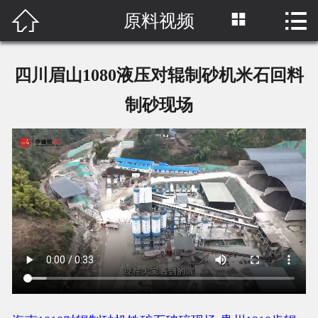



原料视频
首页

关于我们
四川眉山1080液压对辊制砂机米石回料
产品中心
制砂现场
工程案例
新闻中心
网络营销
原料视频
联系我们