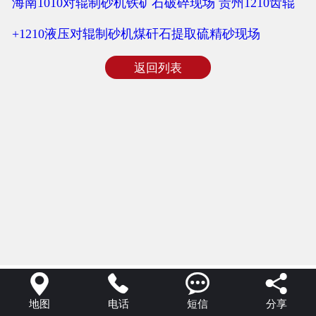
海南1010对辊制砂机铁矿石破碎现场
贵州1210齿辊
+1210液压对辊制砂机煤矸石提取硫精砂现场
返回列表




地图
电话
短信
分享