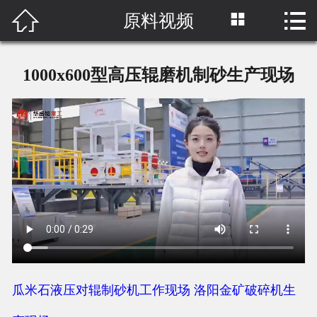



原料视频
首页

关于我们
1000x600型高压辊磨机制砂生产现场
产品中心
工程案例
新闻中心
网络营销
原料视频
联系我们
瓜米石液压对辊制砂机工作现场
洛阳金矿破碎机生