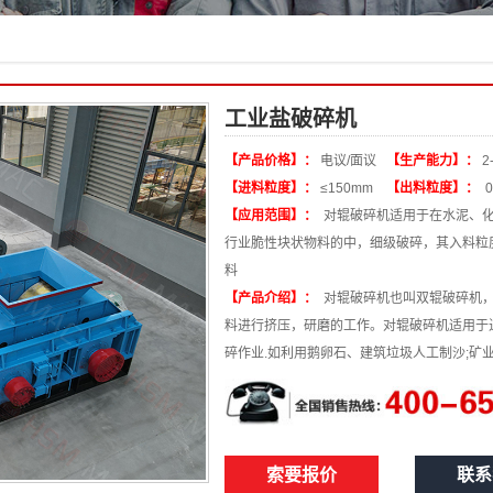
工业盐破碎机
【产品价格】：
电议/面议
【生产能力】：
2
【进料粒度】：
≤150mm
【出料粒度】：
0
【应用范围】：
对辊破碎机适用于在水泥、化
行业脆性块状物料的中，细级破碎，其入料粒度
料
【产品介绍】：
对辊破碎机也叫双辊破碎机，
料进行挤压，研磨的工作。对辊破碎机适用于进料
碎作业.如利用鹅卵石、建筑垃圾人工制沙;矿
索要报价
联系