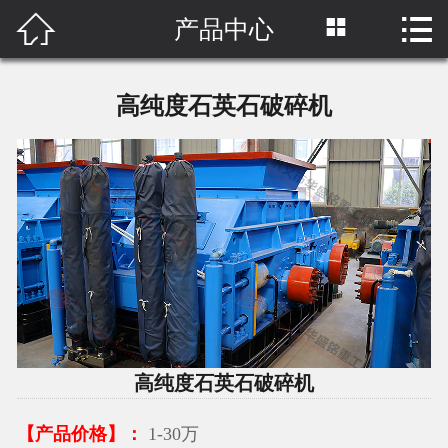



产品中心
首页

关于我们
高纯度石英石破碎机
产品中心
工程案例
新闻中心
网络营销
原料视频
高纯度石英石破碎机
联系我们
【产品价格】：
1-30万