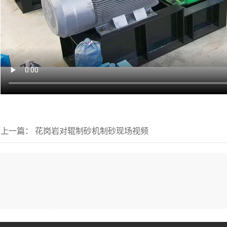
上一篇：
花岗岩对辊制砂机制砂现场视频