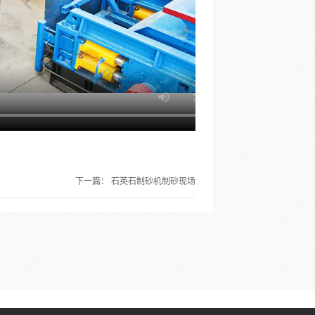
下一篇：
石英石制砂机制砂现场