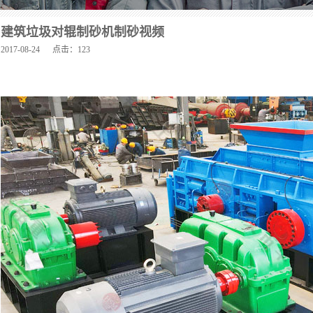
建筑垃圾对辊制砂机制砂视频
2017-08-24 点击：
123