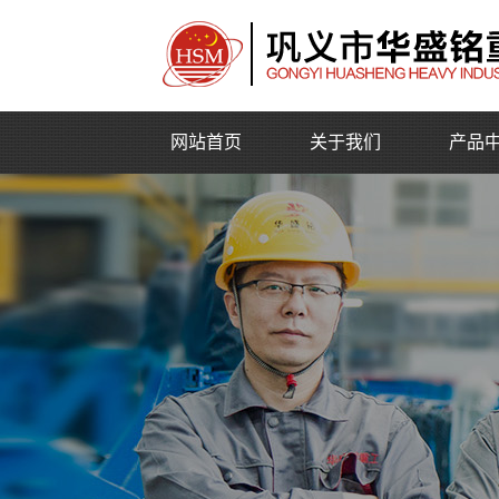
网站首页
关于我们
产品