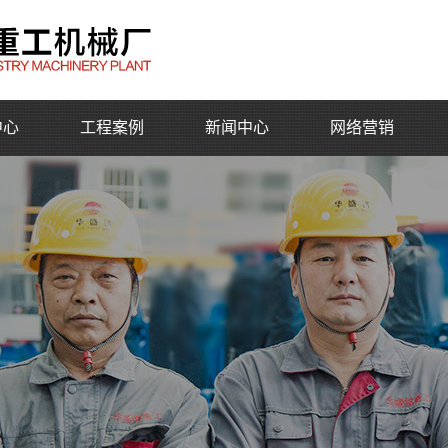
中心
工程案例
新闻中心
网络营销
公司动态
行业动态