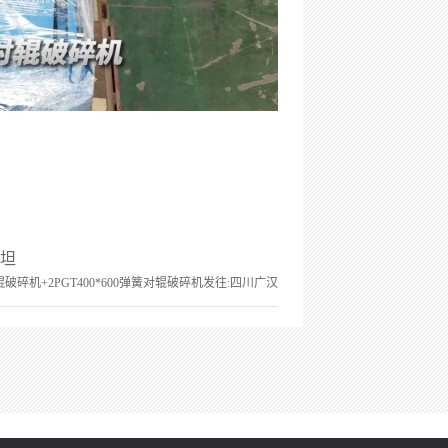
斯坦
双齿辊破碎机+2PGT400*600弹簧对辊破碎机发往:四川广汉