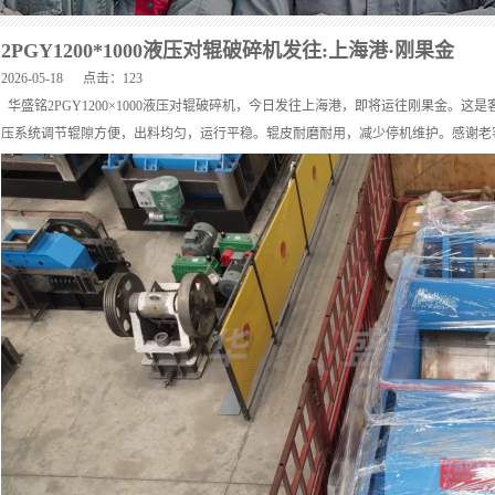
2PGY1200*1000液压对辊破碎机发往:上海港·刚果金
2026-05-18 点击：
123
华盛铭2PGY1200×1000液压对辊破碎机，今日发往上海港，即将运往刚果金。
压系统调节辊隙方便，出料均匀，运行平稳。辊皮耐磨耐用，减少停机维护。感谢老